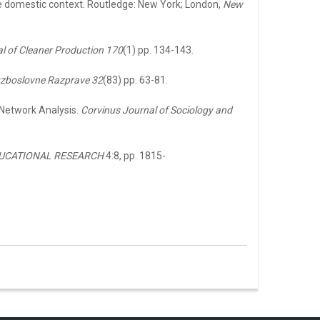
the domestic context. Routledge: New York; London,
New
l of Cleaner Production 170
(1) pp. 134-143.
zboslovne Razprave 32
(83) pp. 63-81.
 Network Analysis.
Corvinus Journal of Sociology and
DUCATIONAL RESEARCH
4:8, pp. 1815-