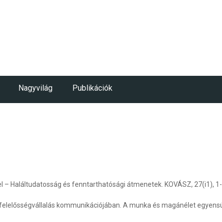
Nagyvilág
Publikációk
el – Haláltudatosság és fenntarthatósági átmenetek. KOVÁSZ, 27(i1), 1
i felelősségvállalás kommunikációjában. A munka és magánélet egyensú