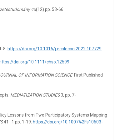
zetéstudomány 45
(12) pp. 53-66
1-8.
https://doi.org/10.1016/j.ecolecon.2022.107729
https://doi.org/10.1111/chso.12599
OURNAL OF INFORMATION SCIENCE
First Published
epts.
MEDIATIZATION STUDIES
3, pp. 7-
Policy Lessons from Two Participatory Systems Mapping
ES
41 : 1 pp. 1-19.
https://doi.org/10.1007%2Fs10603-