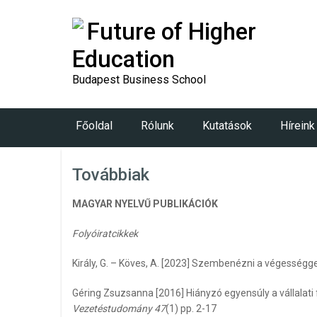
Future of Higher
Education
Budapest Business School
Főoldal
Rólunk
Kutatások
Híreink
Továbbiak
MAGYAR NYELVŰ PUBLIKÁCIÓK
Folyóiratcikkek
Király, G. – Köves, A. [2023] Szembenézni a végességg
Géring Zsuzsanna [2016] Hiányzó egyensúly a vállalat
Vezetéstudomány 47
(1) pp. 2-17