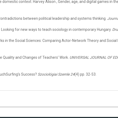
he domestic context. Harvey Alison , Gender, age, and digital games in 
Contradictions between political leadership and systems thinking.
Journa
y? Looking for new ways to teach sociology in contemporary Hungary.
Dru
orks in the Social Sciences: Comparing Actor-Network Theory and Social
the Quality and Changes of Teachers’ Work.
UNIVERSAL JOURNAL OF E
CouchSurfing’s Success?
Szociológiai Szemle 24
(4) pp. 32-53.