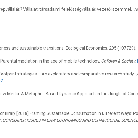
epvállalás? Vállalati társadalmi felelősségvállalás vezetői szemmel.
Ve
areness and sustainable transitions. Ecological Economics, 205 (107729). 
22] Parental mediation in the age of mobile technology.
Children & Society
,
f: Footprint strategies – An exploratory and comparative research study.
J
02
 New Media. A Metaphor-Based Dynamic Approach in the Jungle of Conc
bor Király [2018] Framing Sustainable Consumption in Different Ways: 
: CONSUMER ISSUES IN LAW ECONOMICS AND BEHAVIOURAL SCIENC