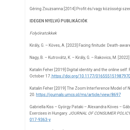
Géring Zsuzsanna [2014] Profit és/vagy közösségi szer
IDEGEN NYELVŰ PUBLIKÁCIÓK
Folyóiratcikkek
Király, G. – Köves, A. [2023] Facing finitude: Death-aw
Nagy, B. – Kutrovátz, K. – Király, G. – Rakovics, M. [20
Katalin Feher [2019] Digital identity and the online sel
October 17.
https://doi.org/10.1177/01655515198797
Katalin Feher [2019] The Zoom Interference Model of
20.
https://journals.umcs.pl/ms/article/view/8697
Gabriella Kiss – György Pataki – Alexandra Köves – Gá
Exercises in Hungary.
JOURNAL OF CONSUMER POLICY
017-9363-y