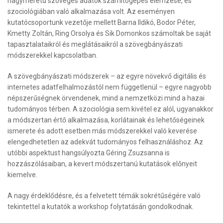
nagyméretű szöveges adatok számítógépes elemzése, és
szociológiában való alkalmazása volt. Az eseményen
kutatócsoportunk vezetője mellett Barna Ildikó, Bodor Péter,
Kmetty Zoltán, Ring Orsolya és Sik Domonkos számoltak be saját
tapasztalataikról és meglátásaikról a szövegbányászati
módszerekkel kapcsolatban.
A szövegbányászati módszerek – az egyre növekvő digitális és
internetes adatfelhalmozástól nem függetlenül – egyre nagyobb
népszerűségnek örvendenek, mind a nemzetközi mind a hazai
tudományos térben. A szociológia sem kivétel ez alól, ugyanakkor
a módszertan értő alkalmazása, korlátainak és lehetőségeinek
ismerete és adott esetben más módszerekkel való keverése
elengedhetetlen az adekvát tudományos felhasználáshoz. Az
utóbbi aspektust hangsúlyozta Géring Zsuzsanna is
hozzászólásaiban, a kevert módszertanú kutatások előnyeit
kiemelve.
A nagy érdeklődésre, és a felvetett témák sokrétűségére való
tekintettel a kutatók a workshop folytatásán gondolkodnak.