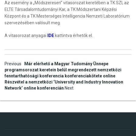
Az esemény a „Módszeresen” vitasorozat keretében a TK SZI, az
ELTE Társadalomtudományi Kar, a TK Módszertani Képzési
Központ és a TK Mesterséges Intelligencia Nemzeti Laboratórium
szervezésében valósult meg.
A vitasorozat anyagai
IDE
kattintva érhetők el.
Post
Previous
Már elérhető a Magyar Tudomány Ünnepe
programsorozat keretein belül megrendezett nemzetközi
navigation
fenntarthatósági konferencia konferenciakötete online
Részvétel a nemzetközi ‘University and Industry Innovation
Network’ online konferencián
Next