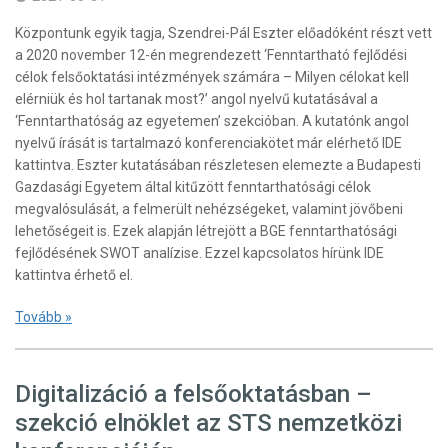
Központunk egyik tagja, Szendrei-Pál Eszter előadóként részt vett
a 2020 november 12-én megrendezett ‘Fenntartható fejlődési
célok felsőoktatási intézmények számára – Milyen célokat kell
elérniük és hol tartanak most?’ angol nyelvű kutatásával a
‘Fenntarthatóság az egyetemen’ szekcióban. A kutatónk angol
nyelvű írását is tartalmazó konferenciakötet már elérhető IDE
kattintva. Eszter kutatásában részletesen elemezte a Budapesti
Gazdasági Egyetem által kitűzött fenntarthatósági célok
megvalósulását, a felmerült nehézségeket, valamint jövőbeni
lehetőségeit is. Ezek alapján létrejött a BGE fenntarthatósági
fejlődésének SWOT analízise. Ezzel kapcsolatos hírünk IDE
kattintva érhető el.
Tovább »
Digitalizáció a felsőoktatásban –
szekció elnöklet az STS nemzetközi