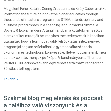
Megjelent Fehér Katalin, Géring Zsuzsanna és Király Gábor új cikke
Promoting the future of innovative higher education through
thousands of master’s programmes STEM, interdisciplinary and
business programmes in a changing labour market címmel a
Society & Economy-ban. A tanulmányban a kutatók nemzetközi
elemzésüket mutatják be, melyben mesterképzések leírásaiban
vizsgálták, hogy a leginnovatívabb felsőoktatási intézmények
programjai hogyan reflektálnak a gyorsan változó szocio-
ökonómiai és technológiai környezetre, illetve hogyan jelenik meg
bennük az intézmények jövőképe. A tanulmányban a Thomson
Reuters 100 leginnovatívabb egyetemet tartalmazó rangsorából
30 választott egyetem…
Tovább »
Szakmai blog megjelenés és podcast
a halálhoz való viszonyunk és a