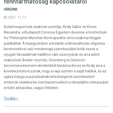
fenntarthatóság kapcsolatáról
HÍREINK
2021-11-11
Kutatócsoportunk szakmai vezetője, Király Gábor és Köves
Alexandra, a Budapesti Corvinus Egyetem docense a Hochschule
für Philosophie München Kontrapunkte című szakmai blogján
publikáltak. A bejegyzésben a kutatók a klímaváltozás végzetes
kimenetelével való mindennapi szembesülést kötik össze a
nyugati társadalmak halálhoz való viszonyával, és arra adott
reakcióival. Becker nyomán, Greenberg és Solomon
terrormenedzsment elméletéből kiindulva Köves és Király arra a
következtetésre jutnak, hogy a napi szinten a saját haláluk, és az
egész bolygó pusztulásának lehetőségével szembesített
emberek védekezési mechanizmusként a társadalmi státuszukat
erősítő aktusokba, vagyis féktelen…
Tovább »