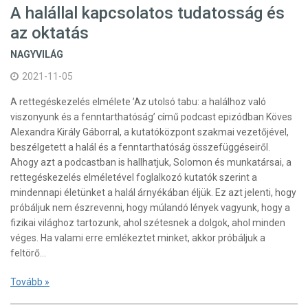
A halállal kapcsolatos tudatosság és
az oktatás
NAGYVILÁG
2021-11-05
A rettegéskezelés elmélete ’Az utolsó tabu: a halálhoz való
viszonyunk és a fenntarthatóság’ című podcast epizódban Köves
Alexandra Király Gáborral, a kutatóközpont szakmai vezetőjével,
beszélgetett a halál és a fenntarthatóság összefüggéseiről.
Ahogy azt a podcastban is hallhatjuk, Solomon és munkatársai, a
rettegéskezelés elméletével foglalkozó kutatók szerint a
mindennapi életünket a halál árnyékában éljük. Ez azt jelenti, hogy
próbáljuk nem észrevenni, hogy múlandó lények vagyunk, hogy a
fizikai világhoz tartozunk, ahol szétesnek a dolgok, ahol minden
véges. Ha valami erre emlékeztet minket, akkor próbáljuk a
feltörő…
Tovább »