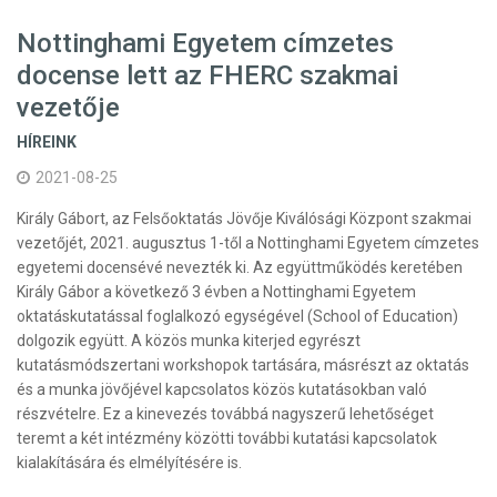
Nottinghami Egyetem címzetes
docense lett az FHERC szakmai
vezetője
HÍREINK
2021-08-25
Király Gábort, az Felsőoktatás Jövője Kiválósági Központ szakmai
vezetőjét, 2021. augusztus 1-től a Nottinghami Egyetem címzetes
egyetemi docensévé nevezték ki. Az együttműködés keretében
Király Gábor a következő 3 évben a Nottinghami Egyetem
oktatáskutatással foglalkozó egységével (School of Education)
dolgozik együtt. A közös munka kiterjed egyrészt
kutatásmódszertani workshopok tartására, másrészt az oktatás
és a munka jövőjével kapcsolatos közös kutatásokban való
részvételre. Ez a kinevezés továbbá nagyszerű lehetőséget
teremt a két intézmény közötti további kutatási kapcsolatok
kialakítására és elmélyítésére is.