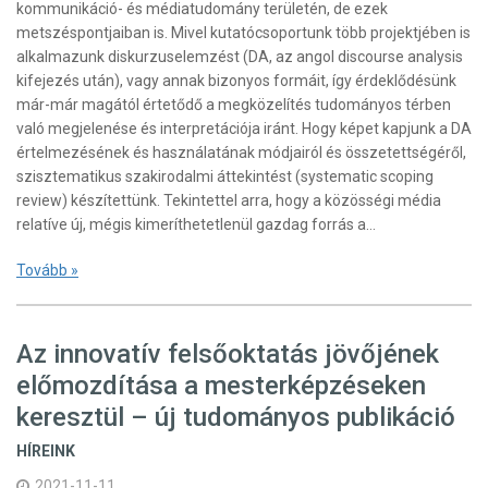
kommunikáció- és médiatudomány területén, de ezek
metszéspontjaiban is. Mivel kutatócsoportunk több projektjében is
alkalmazunk diskurzuselemzést (DA, az angol discourse analysis
kifejezés után), vagy annak bizonyos formáit, így érdeklődésünk
már-már magától értetődő a megközelítés tudományos térben
való megjelenése és interpretációja iránt. Hogy képet kapjunk a DA
értelmezésének és használatának módjairól és összetettségéről,
szisztematikus szakirodalmi áttekintést (systematic scoping
review) készítettünk. Tekintettel arra, hogy a közösségi média
relatíve új, mégis kimeríthetetlenül gazdag forrás a…
Tovább »
Az innovatív felsőoktatás jövőjének
előmozdítása a mesterképzéseken
keresztül – új tudományos publikáció
HÍREINK
2021-11-11