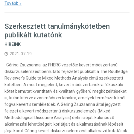
Tovább »
Szerkesztett tanulmánykötetben
publikált kutatónk
HÍREINK
2021-07-19
Géring Zsuzsanna, az FHERC vezetője kevert módszertanú
diskurzuselemzést bemutató fejezetet publikált a The Routledge
Reviewer’s Guide to Mixed Methods Analysis című szerkesztett
kötetben. A most megjelent, kevert módszertanokra fókuszáló
kötet bemutat kvantitatív és kvalitatív gyökerű megközelítéseket
is, külön kitérve azon módszertanokra, amelyek természetüknél
fogva kevert szemléletűek. A Géring Zsuzsanna által jegyzett
fejezet a kevert módszertanú diskurzuselemzés (Mixed
Methodological Discourse Analysis) definícióját, különböző
alkalmazási lehetőségeit, korlátjait és alkalmazásának lépéseit
járja körül. Géring kevert diskurzuselemzést alkalmazó kutatások