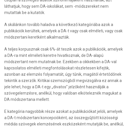
csupán a szöveges adatok szinonimájaként használták, azt
láthatjuk, hogy sem DA-iskolákat, sem -módszereket nem
mutattak be a kutatók.
A skálánkon tovább haladva a következő kategóriába azok a
publikációk kerültek, amelyek a DA-t vagy csak elméleti, vagy csak
módszertani keretként alkalmazták.
A teljes korpusznak csak 6%-át teszik azok a publikációk, amelyek
a DA-ra mint elméleti keretre hivatkoznak, de DA-alapú
módszertant nem mutatnak be. Ezekben a cikkekben a DA-val
kapcsolatos elméleti megfontolásokat részletesen kifejtik,
azonban az elemzés folyamatát, úgy tűnik, magától értetődőnek
tekintik a szerzők. Kritikai szemszögből megvizsgálva ez annak a
jele lehet, hogy a DA-t egy „divatos” jelzőként használják a
szövegelemzésre, anélkül, hogy valóban elköteleznék magukat a
DA módszertana mellett.
E kategória nagyobbik része azokat a publikációkat jelöli, amelyek
a DA-t módszertani koncepcióként, az összegyűjtött közösségi
médiás szövegek elemzésének eszközeként mutatják be, anélkül,