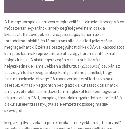
A DA egy komplex elemzési megközelítés – elméleti koncepció és
módszertan egyaránt -, amely segítségével nem csak a
kiválasztott szövegek nyelvi sajátosságai, hanem azok
társadalmat alakító és társadalom által alakított jellemzői is
megragadhatók. Ezért az összegyűjtött cikkek DA-val kapcsolatos
komplexitásának reprezentációjához egy háromszintű skálát
dolgoztunk ki. A skála egyik végén azok a publikációk
helyezkednek el, amelyekben a diskurzus (
discourse
) csupán az
összegyűjtött szöveg címkéjeként jelent meg, anélkül, hogy
diskurzuselméletet vagy DA módszertant említettek volna a
szerzők. A másik végponton pedig azok a kutatások találhatók,
amelyek elméleti és módszertani megközelítésükben egyaránt
alkalmazták a DA-t, komplex, társadalmi gyakorlatokra reflektáló
diskurzuselemzést nyújtva az elemzett közösségimédia-
szövegről.
Megvizsgálva azokat a publikációkat, amelyekben a „diskurzust”