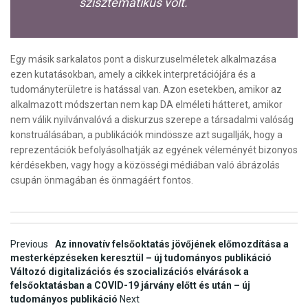
szisztematikus volt.
Egy másik sarkalatos pont a diskurzuselméletek alkalmazása
ezen kutatásokban, amely a cikkek interpretációjára és a
tudományterületre is hatással van. Azon esetekben, amikor az
alkalmazott módszertan nem kap DA elméleti hátteret, amikor
nem válik nyilvánvalóvá a diskurzus szerepe a társadalmi valóság
konstruálásában, a publikációk mindössze azt sugallják, hogy a
reprezentációk befolyásolhatják az egyének véleményét bizonyos
kérdésekben, vagy hogy a közösségi médiában való ábrázolás
csupán önmagában és önmagáért fontos.
Post
Previous
Az innovatív felsőoktatás jövőjének előmozdítása a
mesterképzéseken keresztül – új tudományos publikáció
navigation
Változó digitalizációs és szocializációs elvárások a
felsőoktatásban a COVID-19 járvány előtt és után – új
tudományos publikáció
Next