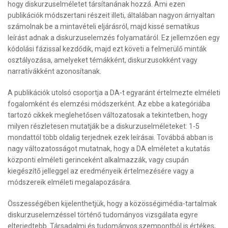
hogy diskurzuselméletet társítanának hozzá. Ami ezen
publikációk módszertani részeit illeti, általában nagyon árnyaltan
számolnak be a mintavételi eljárásról, majd kissé sematikus
leírást adnak a diskurzuselemzés folyamatáról. Ez jellemzően egy
kódolási fázissal kezdődik, majd ezt követi a felmerülő minták
osztályozása, amelyeket témákként, diskurzusokként vagy
narratívákként azonosítanak.
A publikációk utolsó csoportja a DA-t egyaránt értelmezte elméleti
fogalomként és elemzési módszerként. Az ebbe a kategóriába
tartozó cikkek meglehetősen változatosak a tekintetben, hogy
milyen részletesen mutatják be a diskurzuselméleteket: 1-5
mondattól több oldalig terjednek ezek leírásai. Továbbá abban is
nagy változatosságot mutatnak, hogy a DA elméletet a kutatás
központi elméleti gerinceként alkalmazzák, vagy csupán
kiegészítő jelleggel az eredményeik értelmezésére vagy a
módszereik elméleti megalapozására.
Összességében kijelenthetjük, hogy a közösségimédia-tartalmak
diskurzuselemzéssel történő tudományos vizsgálata egyre
elterjedtebb. Társadalmi és tudományos szempontból is értékes,