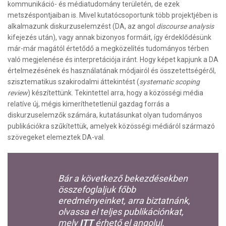
kommunikáció- és médiatudomány területén, de ezek
metszéspontjaiban is. Mivel kutatócsoportunk több projektjében is
alkalmazunk diskurzuselemzést (DA, az angol
discourse analysis
kifejezés után), vagy annak bizonyos formáit, így érdeklődésünk
már-már magától értetődő a megközelítés tudományos térben
való megjelenése és interpretációja iránt. Hogy képet kapjunk a DA
értelmezésének és használatának módjairól és összetettségéről,
szisztematikus szakirodalmi áttekintést (
systematic scoping
review
) készítettünk. Tekintettel arra, hogy a közösségi média
relatíve új, mégis kimeríthetetlenül gazdag forrás a
diskurzuselemzők számára, kutatásunkat olyan tudományos
publikációkra szűkítettük, amelyek közösségi médiáról származó
szövegeket elemeztek DA-val.
Bár a következő bekezdésekben
összefoglaljuk főbb
eredményeinket, arra biztatnánk,
olvassa el teljes publikációnkat,
mely
ITT
érhető el angolul.