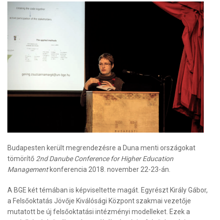
Budapesten került megrendezésre a Duna menti országokat
tömörítő
2nd Danube Conference for Higher Education
Management
konferencia 2018. november 22-23-án.
A BGE két témában is képviseltette magát. Egyrészt Király Gábor,
a Felsőoktatás Jövője Kiválósági Központ szakmai vezetője
mutatott be új felsőoktatási intézményi modelleket. Ezek a