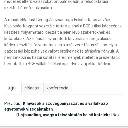
modellek eltérő válaszokat próbálnak adni a felsőoktatási
szektort érintő kihívásokra.
A másik előadást Géring Zsuzsanna, a Felsőoktatás Jövője
Kiválósági Központ vezetője tartotta, ahol a BGE etikai kódexének
készítési folyamatáról beszélt a jelen lévő szakértőknek és
kutatóknak. Az előadás az érintetti bevonással megvalósuló
kódex-készítési folyamatnak arra a részére fókuszált, amely a
gazdasági képzőhelyek vallott értékeinek feltárására irányult. A
nemzetközi és hazai kutatási eredmények mellett a prezentáció
bemutatta a BGE vállalt értékeit is, illetve az új etikai kódexet.
Tags
előadás
konferencia
Post
Previous
Kihívások a szövegbányászat és a vállalkozó
egyetemek vizsgálatában
navigation
(Un)bundling, avagy a felsőoktatás belső kötelékei
Next