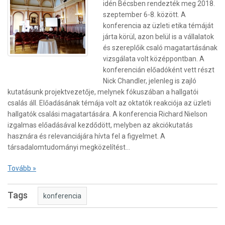
idén Bécsben rendezték meg 2018.
szeptember 6-8. között. A
konferencia az üzleti etika témáját
járta körül, azon belül is a vállalatok
és szereplőik csaló magatartásának
vizsgálata volt középpontban. A
konferencián előadóként vett részt
Nick Chandler, jelenleg is zajló
kutatásunk projektvezetője, melynek fókuszában a hallgatói
csalás áll. Előadásának témája volt az oktatók reakciója az üzleti
hallgatók csalási magatartására. A konferencia Richard Nielson
izgalmas előadásával kezdődött, melyben az akciókutatás
hasznára és relevanciájára hívta fel a figyelmet. A
társadalomtudományi megközelítést…
Tovább »
Tags
konferencia