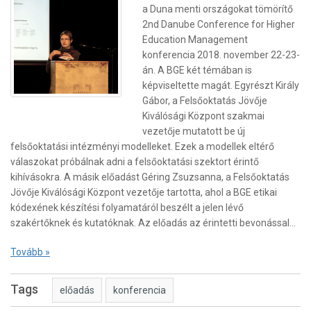
a Duna menti országokat tömörítő
2nd Danube Conference for Higher
Education Management
konferencia 2018. november 22-23-
án. A BGE két témában is
képviseltette magát. Egyrészt Király
Gábor, a Felsőoktatás Jövője
Kiválósági Központ szakmai
vezetője mutatott be új
felsőoktatási intézményi modelleket. Ezek a modellek eltérő
válaszokat próbálnak adni a felsőoktatási szektort érintő
kihívásokra. A másik előadást Géring Zsuzsanna, a Felsőoktatás
Jövője Kiválósági Központ vezetője tartotta, ahol a BGE etikai
kódexének készítési folyamatáról beszélt a jelen lévő
szakértőknek és kutatóknak. Az előadás az érintetti bevonással…
Tovább »
Tags
előadás
konferencia