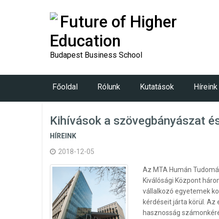
Future of Higher
Education
Budapest Business School
Főoldal
Rólunk
Kutatások
Híreink
Kihívások a szövegbányászat és
HÍREINK
2018-12-05
Az MTA Humán Tudományo
Kiválósági Központ háro
vállalkozó egyetemek ko
kérdéseit járta körül. A
hasznosság számonkérése