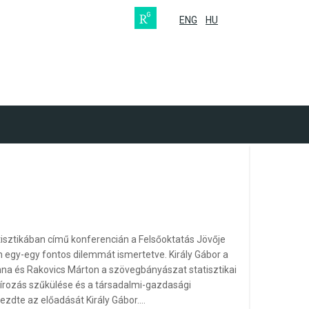
ENG
HU
ztikában című konferencián a Felsőoktatás Jövője
 egy-egy fontos dilemmát ismertetve. Király Gábor a
na és Rakovics Márton a szövegbányászat statisztikai
szírozás szűkülése és a társadalmi-gazdasági
ezdte az előadását Király Gábor.…