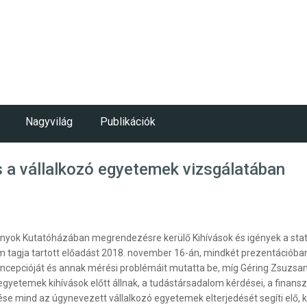
Nagyvilág
Publikációk
 a vállalkozó egyetemek vizsgálatában
k Kutatóházában megrendezésre kerülő Kihívások és igények a statis
m tagja tartott előadást 2018. november 16-án, mindkét prezentációban
ncepcióját és annak mérési problémáit mutatta be, míg Géring Zsuzsan
z egyetemek kihívások előtt állnak, a tudástársadalom kérdései, a finan
 mind az úgynevezett vállalkozó egyetemek elterjedését segíti elő, k