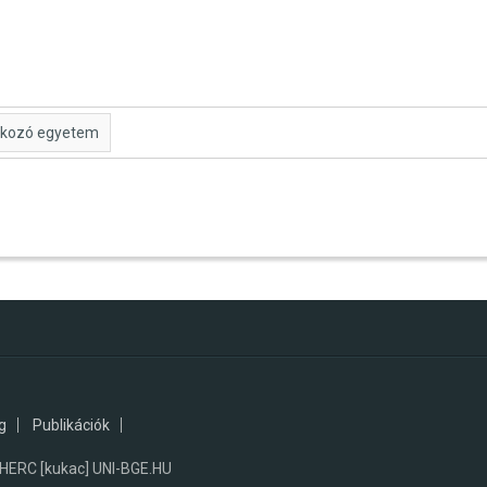
alkozó egyetem
g
Publikációk
RC [kukac] UNI-BGE.HU