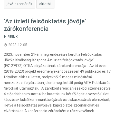
jövő-szcenáriók
oktatók
’Az üzleti felsőoktatás jövője’
zárókonferencia
HÍREINK
2023-12-05
2023. november 21-én megrendezésre került a Felsőoktatás
Jövője Kiválósági Központ ’Az üzleti felsőoktatás jövője’
(FK127972) OTKA pályázatának zárókonferenciája. Az öt éves
(2018-2023) projekt eredményeként összesen 49 publikáció és 17
folyóirat-cikk született, melyekből 9 magas minősítésű
nemzetközi folyóiratban jelent meg, kettőt pedig MTA Publikációs
Nívódíjjal jutalmaztak. A zárókonferencián ezekből szemezgetve
4 előadásban mutattuk be kutatásunk két fő ágát: a vezető üzleti
képzések külső kommunikációjának és diskurzusának elemzését,
illetve a felsőoktatás jövőjével kapcsolatos szcenáriókat és
elvárásokat. A konferencia zárásaként a résztvevőknek