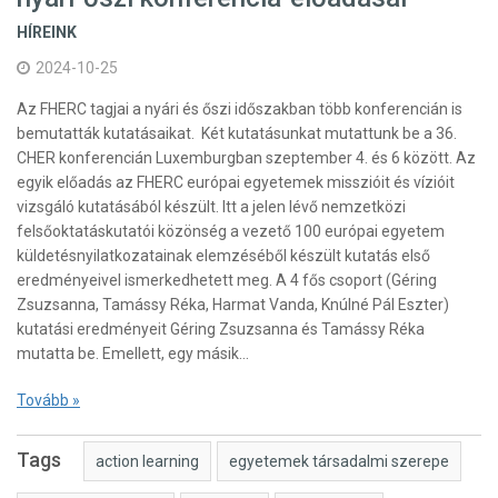
HÍREINK
2024-10-25
Az FHERC tagjai a nyári és őszi időszakban több konferencián is
bemutatták kutatásaikat. Két kutatásunkat mutattunk be a 36.
CHER konferencián Luxemburgban szeptember 4. és 6 között. Az
egyik előadás az FHERC európai egyetemek misszióit és vízióit
vizsgáló kutatásából készült. Itt a jelen lévő nemzetközi
felsőoktatáskutatói közönség a vezető 100 európai egyetem
küldetésnyilatkozatainak elemzéséből készült kutatás első
eredményeivel ismerkedhetett meg. A 4 fős csoport (Géring
Zsuzsanna, Tamássy Réka, Harmat Vanda, Knúlné Pál Eszter)
kutatási eredményeit Géring Zsuzsanna és Tamássy Réka
mutatta be. Emellett, egy másik…
Tovább »
Tags
action learning
egyetemek társadalmi szerepe