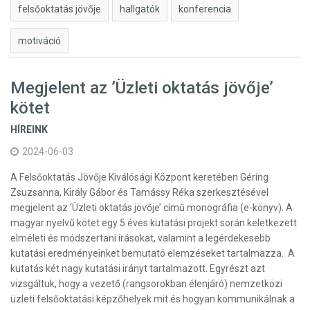
felsőoktatás jövője
hallgatók
konferencia
motiváció
Megjelent az ’Üzleti oktatás jövője’
kötet
HÍREINK
2024-06-03
A Felsőoktatás Jövője Kiválósági Központ keretében Géring
Zsuzsanna, Király Gábor és Tamássy Réka szerkesztésével
megjelent az ‘Üzleti oktatás jövője’ című monográfia (e-könyv). A
magyar nyelvű kötet egy 5 éves kutatási projekt során keletkezett
elméleti és módszertani írásokat, valamint a legérdekesebb
kutatási eredményeinket bemutató elemzéseket tartalmazza. A
kutatás két nagy kutatási irányt tartalmazott. Egyrészt azt
vizsgáltuk, hogy a vezető (rangsorokban élenjáró) nemzetközi
üzleti felsőoktatási képzőhelyek mit és hogyan kommunikálnak a