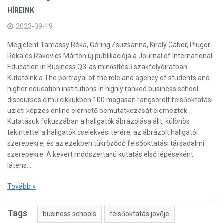
HÍREINK
2023-09-19
Megjelent Tamássy Réka, Géring Zsuzsanna, Király Gábor, Plugor
Réka és Rakovics Márton új publikációja a Journal of International
Education in Business Q3-as minősítésű szakfolyóiratban.
Kutatóink a The portrayal of the role and agency of students and
higher education institutions in highly ranked business school
discourses című cikkükben 100 magasan rangsorolt felsőoktatási
üzleti képzés online elérhető bemutatkozását elemezték.
Kutatásuk fókuszában a hallgatók ábrázolása állt, különös
tekintettel a hallgatók cselekvési terére, az ábrázolt hallgatói
szerepekre, és az ezekben tükröződő felsőoktatási társadalmi
szerepekre. A kevert módszertanú kutatás első lépéseként
látens…
Tovább »
Tags
business schools
felsőoktatás jövője