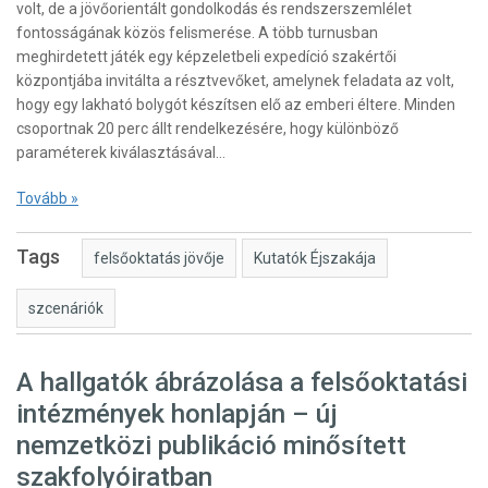
volt, de a jövőorientált gondolkodás és rendszerszemlélet
fontosságának közös felismerése. A több turnusban
meghirdetett játék egy képzeletbeli expedíció szakértői
központjába invitálta a résztvevőket, amelynek feladata az volt,
hogy egy lakható bolygót készítsen elő az emberi éltere. Minden
csoportnak 20 perc állt rendelkezésére, hogy különböző
paraméterek kiválasztásával…
Tovább »
Tags
felsőoktatás jövője
Kutatók Éjszakája
szcenáriók
A hallgatók ábrázolása a felsőoktatási
intézmények honlapján – új
nemzetközi publikáció minősített
szakfolyóiratban