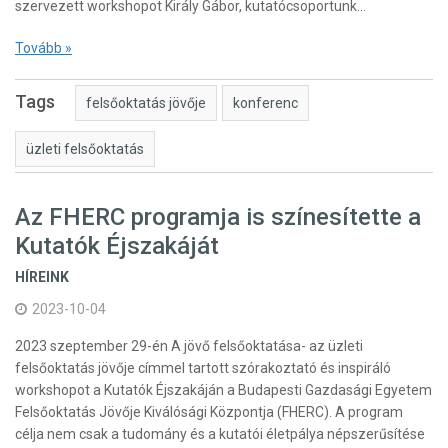
szervezett workshopot Király Gábor, kutatócsoportunk…
Tovább »
Tags
felsőoktatás jövője
konferenc
üzleti felsőoktatás
Az FHERC programja is színesítette a
Kutatók Éjszakáját
HÍREINK
2023-10-04
2023 szeptember 29-én A jövő felsőoktatása- az üzleti
felsőoktatás jövője címmel tartott szórakoztató és inspiráló
workshopot a Kutatók Éjszakáján a Budapesti Gazdasági Egyetem
Felsőoktatás Jövője Kiválósági Központja (FHERC). A program
célja nem csak a tudomány és a kutatói életpálya népszerűsítése