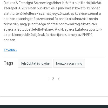
Futures & Foresight Science legtöbbet letöltött publikációi között
szerepel. A 2021-ben publikált, és a publikálást követő 12 hónap
alatt történő letöltések számát jegyző szaklap közlése szerint a
horizon scanning módszertannal és annak alkalmazása során
felmerülő, nagy jelentőségű döntési pontokkal foglalkozó cikk
egyike a legtöbbet letöltötteknek. A cikk egyike kutatócsoportunk
azon kilenc publikációjának és riportjának, amely az FHERC
horizon…
Tovább »
Tags
felsőoktatás jövője
horizon scanning
Posts
1
2
»
navigation