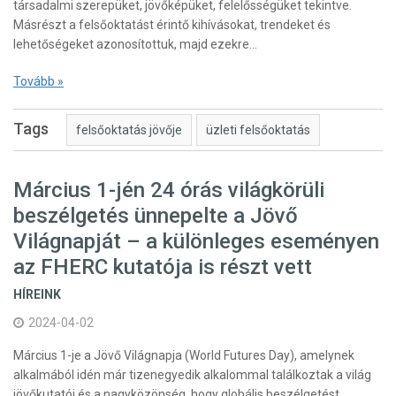
társadalmi szerepüket, jövőképüket, felelősségüket tekintve.
Másrészt a felsőoktatást érintő kihívásokat, trendeket és
lehetőségeket azonosítottuk, majd ezekre…
Tovább »
Tags
felsőoktatás jövője
üzleti felsőoktatás
Március 1-jén 24 órás világkörüli
beszélgetés ünnepelte a Jövő
Világnapját – a különleges eseményen
az FHERC kutatója is részt vett
HÍREINK
2024-04-02
Március 1-je a Jövő Világnapja (World Futures Day), amelynek
alkalmából idén már tizenegyedik alkalommal találkoztak a világ
jövőkutatói és a nagyközönség, hogy globális beszélgetést