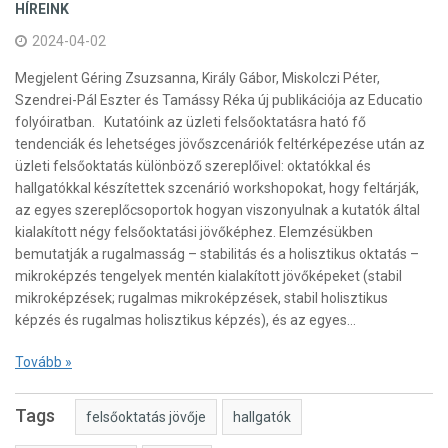
HÍREINK
2024-04-02
Megjelent Géring Zsuzsanna, Király Gábor, Miskolczi Péter,
Szendrei-Pál Eszter és Tamássy Réka új publikációja az Educatio
folyóiratban. Kutatóink az üzleti felsőoktatásra ható fő
tendenciák és lehetséges jövőszcenáriók feltérképezése után az
üzleti felsőoktatás különböző szereplőivel: oktatókkal és
hallgatókkal készítettek szcenárió workshopokat, hogy feltárják,
az egyes szereplőcsoportok hogyan viszonyulnak a kutatók által
kialakított négy felsőoktatási jövőképhez. Elemzésükben
bemutatják a rugalmasság – stabilitás és a holisztikus oktatás –
mikroképzés tengelyek mentén kialakított jövőképeket (stabil
mikroképzések; rugalmas mikroképzések, stabil holisztikus
képzés és rugalmas holisztikus képzés), és az egyes…
Tovább »
Tags
felsőoktatás jövője
hallgatók