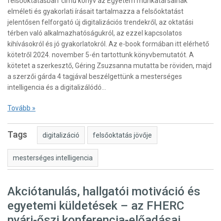
felsőoktatásban’ című könyv az Egyetem munkatársainak
elméleti és gyakorlati írásait tartalmazza a felsőoktatást
jelentősen felforgató új digitalizációs trendekről, az oktatási
térben való alkalmazhatóságukról, az ezzel kapcsolatos
kihívásokról és jó gyakorlatokról. Az e-book formában itt elérhető
kötetről 2024. november 5-én tartottunk könyvbemutatót. A
kötetet a szerkesztő, Géring Zsuzsanna mutatta be röviden, majd
a szerzői gárda 4 tagjával beszélgettünk a mesterséges
intelligencia és a digitalizálódó…
Tovább »
Tags
digitalizáció
felsőoktatás jövője
mesterséges intelligencia
Akciótanulás, hallgatói motiváció és
egyetemi küldetések – az FHERC
nyári-őszi konferencia-előadásai