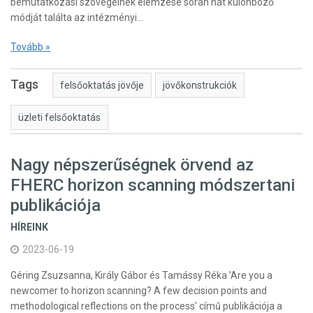
bemutatkozási szövegeinek elemzése során hat különböző
módját találta az intézményi…
Tovább »
Tags
felsőoktatás jövője
jövőkonstrukciók
üzleti felsőoktatás
Nagy népszerűségnek örvend az
FHERC horizon scanning módszertani
publikációja
HÍREINK
2023-06-19
Géring Zsuzsanna, Király Gábor és Tamássy Réka ’Are you a
newcomer to horizon scanning? A few decision points and
methodological reflections on the process’ című publikációja a