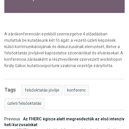
A zárókonferencián ezekből szemezgetve 4 előadásban
mutattuk be kutatásunk két fő ágát: a vezető üzleti képzések
külső kommunikációjának és diskurzusának elemzését, illetve a
felsőoktatás jövőjével kapcsolatos szcenáriókat és elvárásokat. A
konferencia zárásaként a résztvevőknek szervezett workshopot
Király Gábor, kutatócsoportunk szakmai vezetője irányította.
Tags
felsőoktatás jövője
konferenc
üzleti felsőoktatás
Post
Previous
Az FHERC égisze alatt megrendeztük az első intenzív
heti kurzusainkat