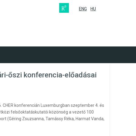
ENG
HU
ri-őszi konferencia-előadásai
 36. CHER konferencián Luxemburgban szeptember 4. és
zetközi felsőoktatáskutatói közönség a vezető 100
oport (Géring Zsuzsanna, Tamássy Réka, Harmat Vanda,