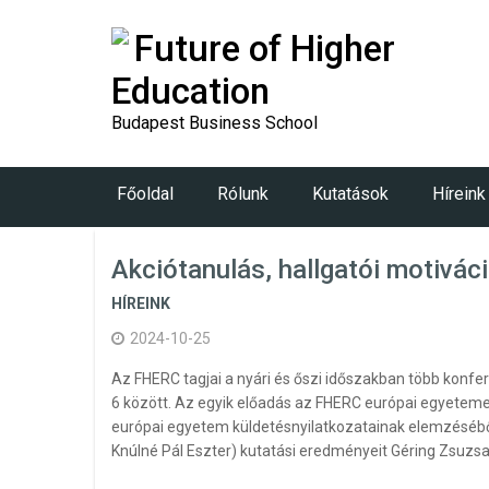
Future of Higher
Education
Budapest Business School
Főoldal
Rólunk
Kutatások
Híreink
Akciótanulás, hallgatói motivác
HÍREINK
2024-10-25
Az FHERC tagjai a nyári és őszi időszakban több konf
6 között. Az egyik előadás az FHERC európai egyetemek 
európai egyetem küldetésnyilatkozatainak elemzésébő
Knúlné Pál Eszter) kutatási eredményeit Géring Zsuzs