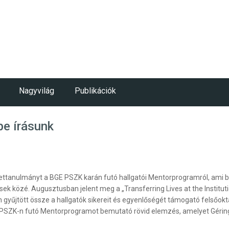
Nagyvilág
Publikációk
be írásunk
ettanulmányt a BGE PSZK karán futó hallgatói Mentorprogramról, ami be
közé. Augusztusban jelent meg a „Transferring Lives at the Institution
an gyűjtött össze a hallgatók sikereit és egyenlőségét támogató felső
a PSZK-n futó Mentorprogramot bemutató rövid elemzés, amelyet Gérin