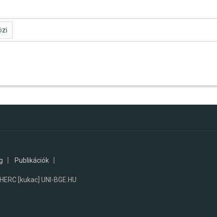
zi
g
Publikációk
RC [kukac] UNI-BGE.HU