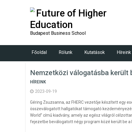
Future of Higher
Education
Budapest Business School
Főoldal
Rólunk
Kutatások
Híreink
Nemzetközi válogatásba került 
HÍREINK
2023-09-19
Géring Zsuzsanna, az FHERC vezetője készített egy es
összeválogatott hallgatókat támogató kezdeményezések 
World” című kiadvány, amely az egész világról célzott
fejezetbe beválogatott négy program közé került be 