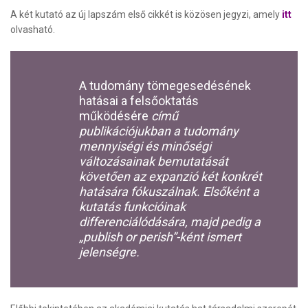
A két kutató az új lapszám első cikkét is közösen jegyzi, amely
itt
olvasható.
A tudomány tömegesedésének
hatásai a felsőoktatás
működésére
című
publikációjukban a tudomány
mennyiségi és minőségi
változásainak bemutatását
követően az expanzió két konkrét
hatására fókuszálnak. Elsőként a
kutatás funkcióinak
differenciálódására, majd pedig a
„publish or perish”-ként ismert
jelenségre.