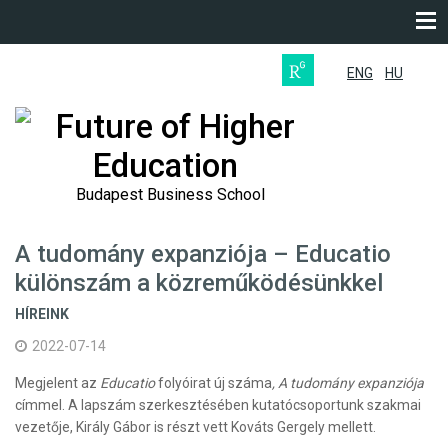
ENG
HU
Future of Higher
Education
Budapest Business School
A tudomány expanziója – Educatio
különszám a közreműködésünkkel
HÍREINK
2022-07-14
Megjelent az
Educatio
folyóirat új száma
, A tudomány expanziója
címmel. A lapszám szerkesztésében kutatócsoportunk szakmai
vezetője, Király Gábor is részt vett Kováts Gergely mellett.