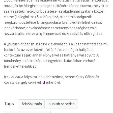
Előbbi tekintetében az akadémiai kutatás hat társadalmi szerepét
mutatják be Marginson megközelítésére támaszkodva, melyek: a
szervezetek megkülönböztetése; az akadémiai szakma közös
eleme (kollegialitás) & kultúrajelző; akadémiai dolgozók
megkülönböztetése & rangsorolása; brand-érték létrehozása;
innovációhoz, növekedéshez és versenyképességhez való
hozzájárulás; illetve a nyílt innováció és kreativitás elősegítése.
A „publish or perish” kultúra kialakulását is a vázolt hat társadalmi
funkció és az ezek között fellépő feszültségek hálójában
kontextualizálják, annak előnyeivel és hátrányaival együtt. A
tanulmány lezárásaként az egyetemi kutatásban várható
trendeket tekintik át.
Az
Educatio
folyóirat legújabb száma, benne Király Gábor és
Kováts Gergely cikkével
itt
érhető el.
Tags
felsőoktatás
publish or perish