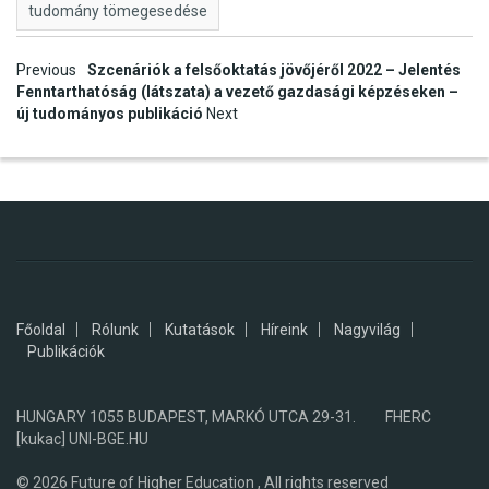
tudomány tömegesedése
Post
Previous
Szcenáriók a felsőoktatás jövőjéről 2022 – Jelentés
Fenntarthatóság (látszata) a vezető gazdasági képzéseken –
navigation
új tudományos publikáció
Next
Főoldal
Rólunk
Kutatások
Híreink
Nagyvilág
Publikációk
HUNGARY 1055 BUDAPEST, MARKÓ UTCA 29-31. FHERC
[kukac] UNI-BGE.HU
© 2026
Future of Higher Education , All rights reserved