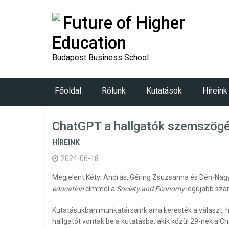
Future of Higher
Education
Budapest Business School
Főoldal
Rólunk
Kutatások
Híreink
ChatGPT a hallgatók szemszögéb
HÍREINK
2024-06-18
Megjelent Kétyi András, Géring Zsuzsanna és Dén-Nagy I
education
címmel a
Society and Economy
legújabb sz
Kutatásukban munkatársaink arra keresték a választ, 
hallgatót vontak be a kutatásba, akik közül 29-nek a C