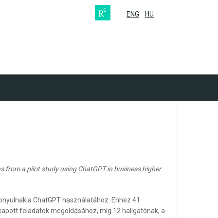
ENG
HU
s from a pilot study using ChatGPT in business higher
szonyulnak a ChatGPT használatához. Ehhez 41
n kapott feladatok megoldásához, míg 12 hallgatónak, a