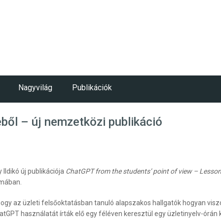
Nagyvilág
Publikációk
ől – új nemzetközi publikáció
ldikó új publikációja
ChatGPT from the students’ point of view – Lesson
ámában.
hogy az üzleti felsőoktatásban tanuló alapszakos hallgatók hogyan vi
hatGPT használatát írták elő egy féléven keresztül egy üzletinyelv-órá