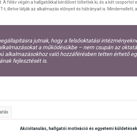
 A félév végén a hallgatókkal kérdőívet töltettek ki, és a két csoporto
 illetve látják az alkalmazás előnyeit és hátrányait is. Mindemellett, 
egállapításra jutnak, hogy a felsőoktatási intézményeknek
alkalmazásokat a működésükbe – nem csupán az oktatás 
 alkalmazásokhoz való hozzáférésben tetten érhető egy
ának fejlesztését is.
tatás
Akciótanulás, hallgatói motiváció és egyetemi küldetése