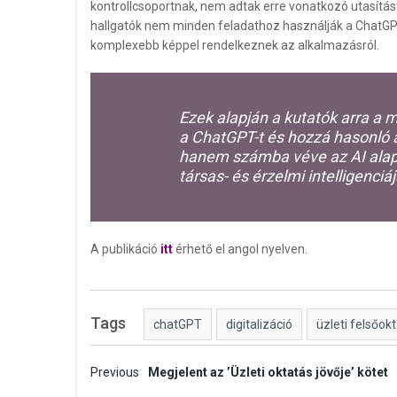
kontrollcsoportnak, nem adtak erre vonatkozó utasítást.
hallgatók nem minden feladathoz használják a ChatGPT-t,
komplexebb képpel rendelkeznek az alkalmazásról.
Ezek alapján a kutatók arra a m
a ChatGPT-t és hozzá hasonló 
hanem számba véve az AI alapú
társas- és érzelmi intelligenciáj
A publikáció
itt
érhető el angol nyelven.
Tags
chatGPT
digitalizáció
üzleti felsőok
Post
Previous
Megjelent az ’Üzleti oktatás jövője’ kötet