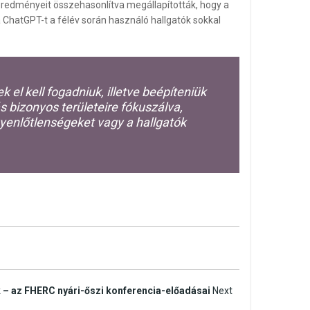
t eredményeit összehasonlítva megállapították, hogy a
a ChatGPT-t a félév során használó hallgatók sokkal
 el kell fogadniuk, illetve beépíteniük
bizonyos területeire fókuszálva,
enlőtlenségeket vagy a hallgatók
k – az FHERC nyári-őszi konferencia-előadásai
Next