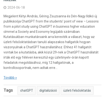
HÍREINK
2024-06-18
Megjelent Kétyi András, Géring Zsuzsanna és Dén-Nagy Ildikó új
publikációja ChatGPT from the students’ point of view – Lessons
from a pilot study using ChatGPT in business higher education
címmel a Society and Economy legújabb számában.
Kutatásukban munkatársaink arra keresték a választ, hogy az
üzleti felsőoktatásban tanuló alapszakos hallgatók hogyan
viszonyulnak a ChatGPT használatához. Ehhez 41 hallgatót
vontak be a kutatásba, akik közül 29-nek a ChatGPT használatát
írták elő egy féléven keresztül egy üzletinyelv-órán kapott
feladatok megoldásához, míg 12 hallgatónak, a
kontrollcsoportnak, nem adtak erre…
Tovább »
Tags
chatGPT
digitalizáció
üzleti felsőoktatás