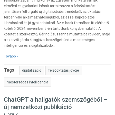
felsőoktatásban’ című könyv az Egyetem munkatársainak
elméleti és gyakorlati írásait tartalmazza a felsőoktatást
jelentősen felforgató új digitalizációs trendekről, az oktatási
térben való alkalmazhatóságukról, az ezzel kapcsolatos
kihívásokról és jó gyakorlatokról. Az e-book formában itt elérhető
kötetről 2024. november 5-én tartottunk könyvbemutatót. A
kötetet a szerkesztő, Géring Zsuzsanna mutatta be röviden, majd
a szerzői gárda 4 tagjával beszélgettünk a mesterséges
intelligencia és a digitalizálódó…
Tovább »
Tags
digitalizáció
felsőoktatás jövője
mesterséges intelligencia
ChatGPT a hallgatók szemszögéből –
új nemzetközi publikáció