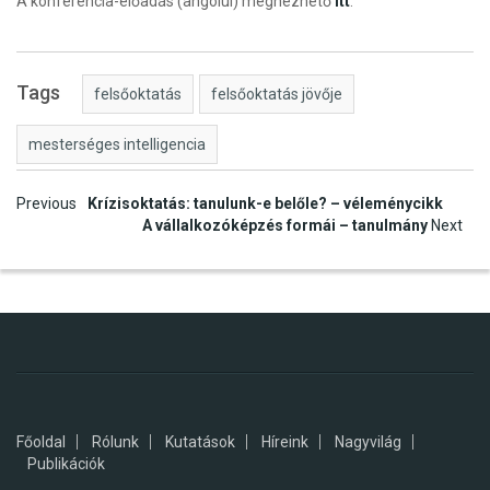
A konferencia-előadás (angolul) megnézhető
itt
.
Tags
felsőoktatás
felsőoktatás jövője
mesterséges intelligencia
Post
Previous
Krízisoktatás: tanulunk-e belőle? – véleménycikk
A vállalkozóképzés formái – tanulmány
Next
navigation
Főoldal
Rólunk
Kutatások
Híreink
Nagyvilág
Publikációk