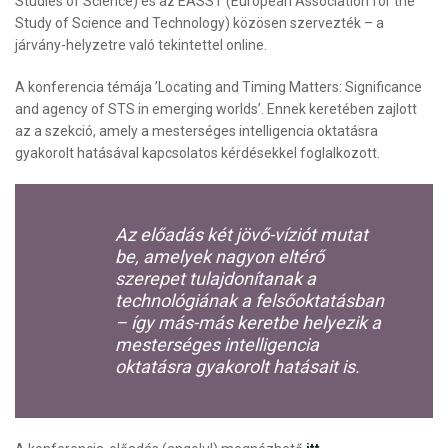
Studies of Science) és az EASST (European Association for the
Study of Science and Technology) közösen szervezték – a
járvány-helyzetre való tekintettel online.
A konferencia témája ’Locating and Timing Matters: Significance
and agency of STS in emerging worlds’. Ennek keretében zajlott
az a szekció, amely a mesterséges intelligencia oktatásra
gyakorolt hatásával kapcsolatos kérdésekkel foglalkozott.
Az előadás két jövő-víziót mutat
be, amelyek nagyon eltérő
szerepet tulajdonítanak a
technológiának a felsőoktatásban
– így más-más keretbe helyezik a
mesterséges intelligencia
oktatásra gyakorolt hatásait is.