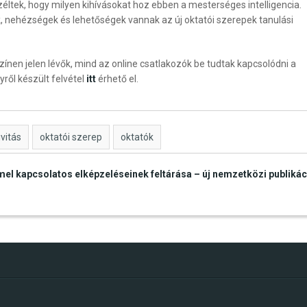
zéltek, hogy milyen kihívásokat hoz ebben a mesterséges intelligencia.
k, nehézségek és lehetőségek vannak az új oktatói szerepek tanulási
zínen jelen lévők, mind az online csatlakozók be tudtak kapcsolódni a
ről készült felvétel
itt
érhető el.
ivitás
oktatói szerep
oktatók
el kapcsolatos elképzeléseinek feltárása – új nemzetközi publikác