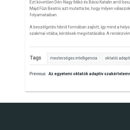
Ezt követően Dén-Nagy Ildikó és Bácsi Katalin arról bes
Majd Fűzi Beatrix azt mutatta be, hogy milyen válaszo
folyamataiban.
A beszélgetés hibrid formában zajlott, így mind a helys
szakmai vitába, kérdések megvitatásába. A rendezvény
Tags
mesterséges intelligencia
oktatói adapt
Post
Previous
Az egyetemi oktatók adaptív szakértelemm
navigation