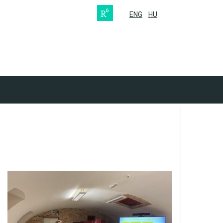
ENG
HU