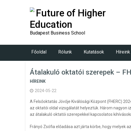
Future of Higher
Education
Budapest Business School
Főoldal
Rólunk
Kutatások
Híreink
Átalakuló oktatói szerepek – 
HÍREINK
2024-05-22
A Felsőoktatás Jövője Kiválósági Központ (FHERC) 20
az oktatói oldal vizsgálatát helyeztük. Három nagyon
az átalakuló oktatói szerepekkel kapcsolatos kihívásokr
Frányó Zsófia előadása azt járta körbe, hogy melyek az