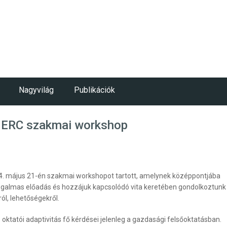
Nagyvilág
Publikációk
FHERC szakmai workshop
24. május 21-én szakmai workshopot tartott, amelynek középpontjába
 izgalmas előadás és hozzájuk kapcsolódó vita keretében gondolkoztunk
ól, lehetőségekről.
 oktatói adaptivitás fő kérdései jelenleg a gazdasági felsőoktatásban.