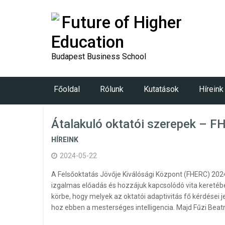
Future of Higher
Education
Budapest Business School
Főoldal
Rólunk
Kutatások
Híreink
Átalakuló oktatói szerepek – 
HÍREINK
2024-05-22
A Felsőoktatás Jövője Kiválósági Központ (FHERC) 202
izgalmas előadás és hozzájuk kapcsolódó vita keretébe
körbe, hogy melyek az oktatói adaptivitás fő kérdései j
hoz ebben a mesterséges intelligencia. Majd Fűzi Beat