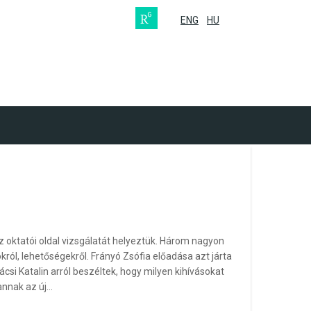
ENG
HU
 oktatói oldal vizsgálatát helyeztük. Három nagyon
ról, lehetőségekről. Frányó Zsófia előadása azt járta
csi Katalin arról beszéltek, hogy milyen kihívásokat
annak az új…