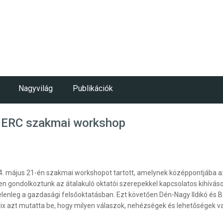
Nagyvilág
Publikációk
FHERC szakmai workshop
4. május 21-én szakmai workshopot tartott, amelynek középpontjába az
n gondolkoztunk az átalakuló oktatói szerepekkel kapcsolatos kihívások
elenleg a gazdasági felsőoktatásban. Ezt követően Dén-Nagy Ildikó és Bá
rix azt mutatta be, hogy milyen válaszok, nehézségek és lehetőségek v