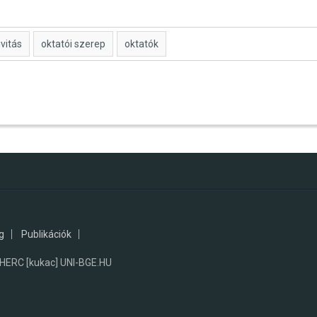
ivitás
oktatói szerep
oktatók
g
Publikációk
RC [kukac] UNI-BGE.HU